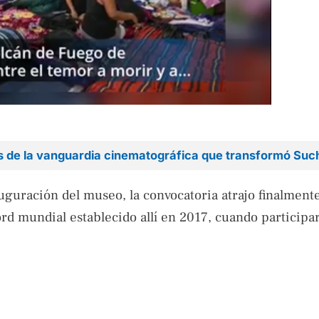
os de la vanguardia cinematográfica que transformó Such
uguración del museo, la convocatoria atrajo finalment
écord mundial establecido allí en 2017, cuando particip