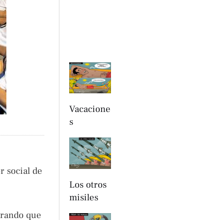
Vacacione
s
r social de
Los otros
misiles
trando que