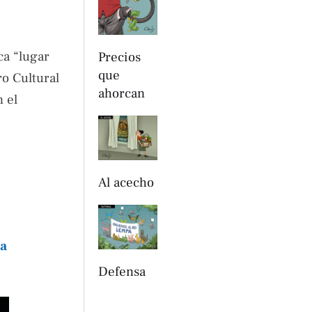
ca “lugar
Precios
que
ro Cultural
ahorcan
n el
Al acecho
ra
Defensa