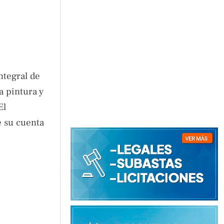
ntegral de
la pintura y
El
e su cuenta