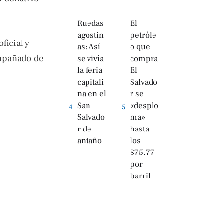
Ruedas
El
agostin
petróle
ficial y
as: Así
o que
ompañado de
se vivía
compra
la feria
El
capitali
Salvado
na en el
r se
San
«desplo
4
5
Salvado
ma»
r de
hasta
antaño
los
$75.77
por
barril