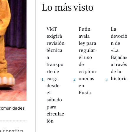
Lo más visto
VMT
Putin
La
exigirá
avala
devoció
revisión
ley para
n de
técnica
regular
«La
a
el uso
Bajada»
transpo
de
a través
rte de
criptom
de la
carga
onedas
historia
1
2
3
desde
en
el
Rusia
sábado
para
n comunidades
circulac
ión
n donativo