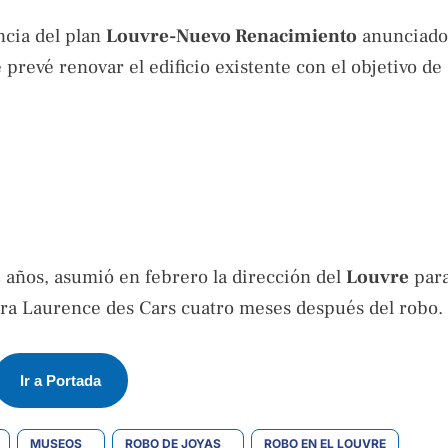
ncia del plan
Louvre-Nuevo Renacimiento
anunciado
revé renovar el edificio existente con el objetivo de
2 años, asumió en febrero la dirección del
Louvre
para
sora Laurence des Cars cuatro meses después del robo.
Ir a Portada
MUSEOS
ROBO DE JOYAS
ROBO EN EL LOUVRE