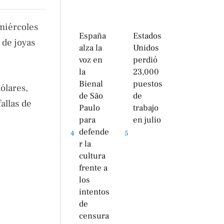
miércoles
España
Estados
 de joyas
alza la
Unidos
voz en
perdió
la
23,000
Bienal
puestos
ólares,
de São
de
allas de
Paulo
trabajo
para
en julio
defende
4
5
r la
cultura
frente a
los
intentos
de
censura