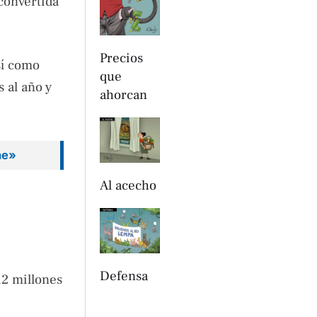
convertida
Precios
sí como
que
 al año y
ahorcan
ne»
Al acecho
Defensa
12 millones