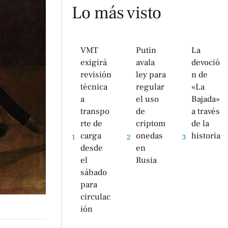
Lo más visto
VMT
Putin
La
exigirá
avala
devoció
revisión
ley para
n de
técnica
regular
«La
a
el uso
Bajada»
transpo
de
a través
rte de
criptom
de la
carga
onedas
historia
1
2
3
desde
en
el
Rusia
sábado
para
circulac
ión