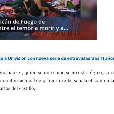
a a Univision con nueva serie de entrevistas tras 11 año
einshanker, quien se une como socio estratégico, con e
tino internacional de primer nivel», señala el comunic
ios del castillo.