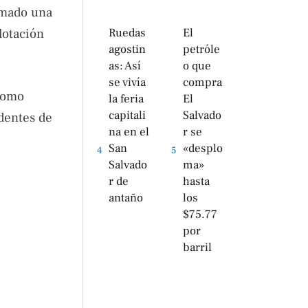
irmado una
Ruedas
El
lotación
agostin
petróle
as: Así
o que
se vivía
compra
 como
la feria
El
capitali
Salvado
dentes de
na en el
r se
San
«desplo
4
5
Salvado
ma»
r de
hasta
antaño
los
$75.77
por
barril