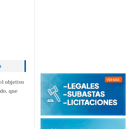
s
l objetivo
ado, que