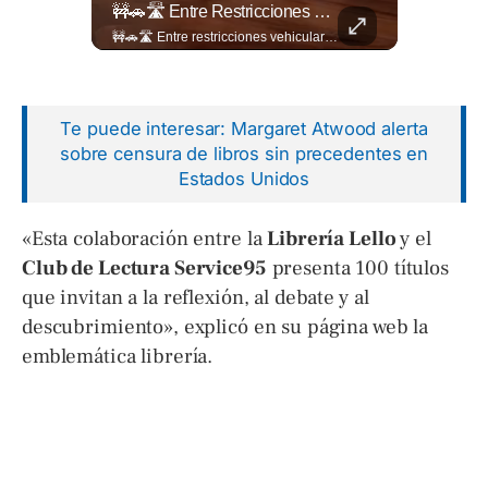
¿Qué Opinas De Los Cambios Que Tendrá Este Proyecto?
🚧🚗🛣️ Entre Restricciones Vehiculares Y El Despliegue De Maquinaria Pesada, Continúan Los Trabajos De Ampliación Y La Construcción Del Viaducto En El Tramo De Los...
¿Qué opinas de los cambios que tendrá este proyecto? Jardines verticales, ciclovía y accesos inclusivos destacan entre las novedades del viaducto Los Chorros. Lee más 👉 eldiariodehoy.com
🚧🚗🛣️ Entre restricciones vehiculares y el despliegue de maquinaria pesada, continúan los trabajos de ampliación y la construcción del viaducto en el tramo de Los Chorros, en la carretera Panamericana. Para más información del tramo Los Chorros visita ➡️ eldiariodehoy.com #Nacionales #LosChorros #carreterapanamericana
Te puede interesar: Margaret Atwood alerta
sobre censura de libros sin precedentes en
Estados Unidos
«Esta colaboración entre la
Librería Lello
y el
Club de Lectura Service95
presenta 100 títulos
que invitan a la reflexión, al debate y al
descubrimiento», explicó en su página web la
emblemática librería.