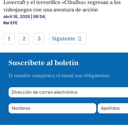
Lovecraft y el terrorífico «Cthulhu» regresan a los
videojuegos con una aventura de acción
abril 18, 2026 | 08:04
,
EFE
Por 
1
2
3
Siguiente
Suscríbete al boletín
El nombre completo y el email son obligatorios.