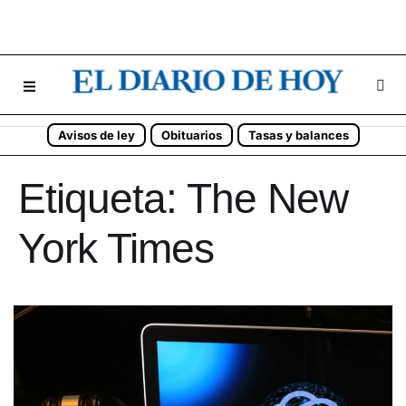
Avisos de ley
Obituarios
Tasas y balances
Etiqueta:
The New
York Times