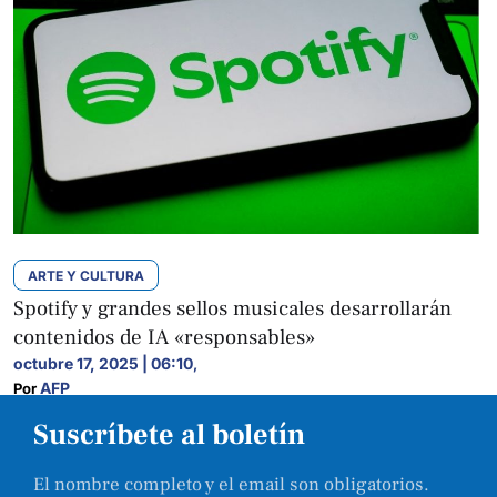
ARTE Y CULTURA
Spotify y grandes sellos musicales desarrollarán
contenidos de IA «responsables»
octubre 17, 2025 | 06:10
,
AFP
Por 
Suscríbete al boletín
El nombre completo y el email son obligatorios.