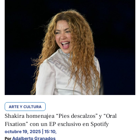
ARTE Y CULTURA
Shakira homenajea “Pies descalzos” y “Oral
Fixation” con un EP exclusivo en Spotify
octubre 19, 2025 | 15:10
,
Adalberto Granados
Por 