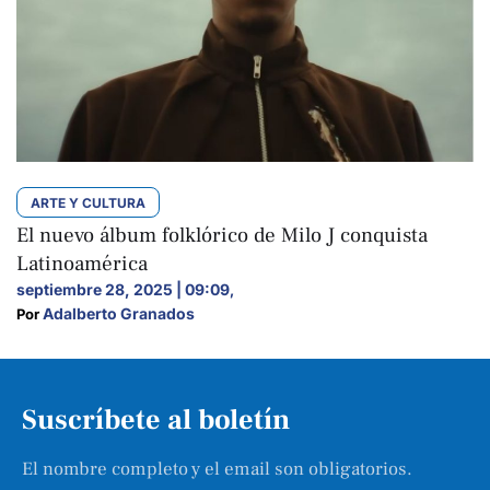
ARTE Y CULTURA
El nuevo álbum folklórico de Milo J conquista
Latinoamérica
septiembre 28, 2025 | 09:09
,
Adalberto Granados
Por 
Suscríbete al boletín
El nombre completo y el email son obligatorios.