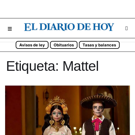
Avisos de ley
Obituarios
Tasas y balances
Etiqueta:
Mattel