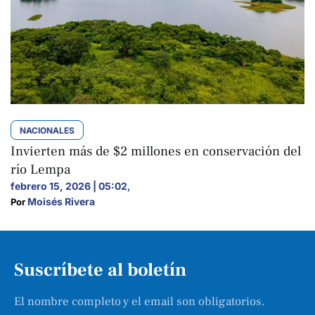
NACIONALES
Invierten más de $2 millones en conservación del
río Lempa
febrero 15, 2026 | 05:02
,
Moisés Rivera
Por 
Suscríbete al boletín
El nombre completo y el email son obligatorios.