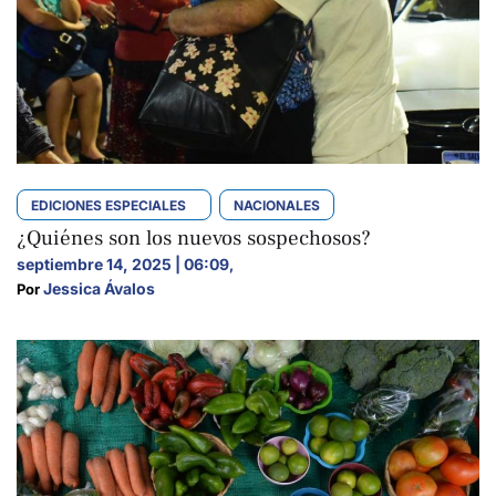
EDICIONES ESPECIALES
NACIONALES
¿Quiénes son los nuevos sospechosos?
septiembre 14, 2025 | 06:09
,
Jessica Ávalos
Por 