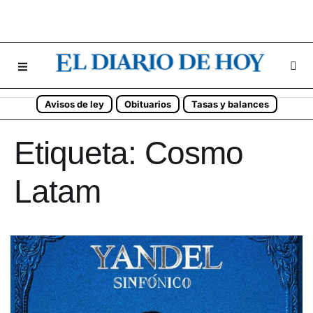
Avisos de ley
Obituarios
Tasas y balances
Etiqueta:
Cosmo
Latam