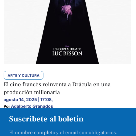
ARTE Y CULTURA
El cine francés reinventa a Drácula en una
producción millonaria
agosto 14, 2025 | 17:08
,
Adalberto Granados
Por 
Suscríbete al boletín
El nombre completo y el email son obligatorios.