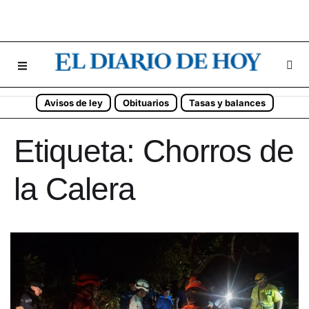
Avisos de ley
Obituarios
Tasas y balances
Etiqueta:
Chorros de
la Calera