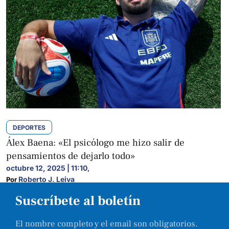
DEPORTES
Álex Baena: «El psicólogo me hizo salir de
pensamientos de dejarlo todo»
octubre 12, 2025 | 11:10
,
Roberto J. Leiva
Por 
Suscríbete al boletín
El nombre completo y el email son obligatorios.