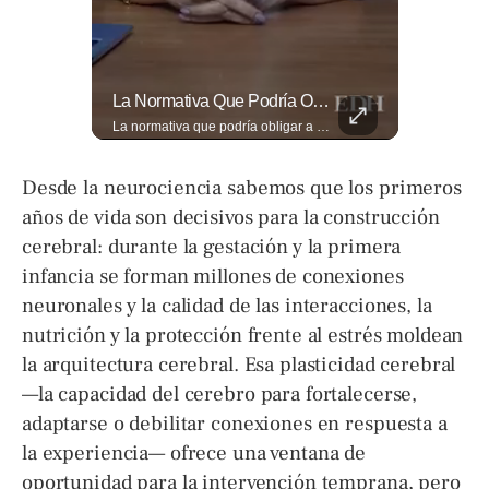
La Estricta Tradición De Las Fiestas Julias En #SantaAna, El Salvador, Obliga A La Reina A No Usar Su Corona Dentro Del Templo.
La Normativa Que Podría Obligar A Miles De Solicitantes A Salir De Estados Unidos Para Tramitar Su Residencia En Sus Países De Origen Sigue Vigente.
La estricta tradición de las Fiestas Julias en #SantaAna, El Salvador, obliga a la reina a no usar su corona dentro del templo. Conoce el motivo aquí. 👇 www.eldiariodehoy.com
La normativa que podría obligar a miles de solicitantes a salir de Estados Unidos para tramitar su residencia en sus países de origen sigue vigente. ¿A quiénes podría afectar? Sandra Guevara lo explica. Más información en ➡️ eldiariodehoy.com #Migración #residenciapermanente #USA
Desde la neurociencia sabemos que los primeros
años de vida son decisivos para la construcción
cerebral: durante la gestación y la primera
infancia se forman millones de conexiones
neuronales y la calidad de las interacciones, la
nutrición y la protección frente al estrés moldean
la arquitectura cerebral. Esa plasticidad cerebral
—la capacidad del cerebro para fortalecerse,
adaptarse o debilitar conexiones en respuesta a
la experiencia— ofrece una ventana de
oportunidad para la intervención temprana, pero