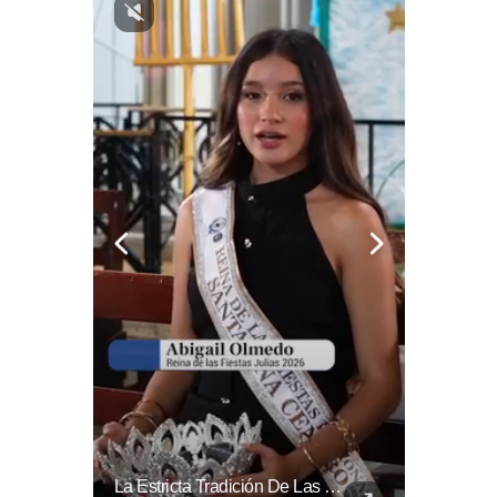
🎡🎉 Vive Al Máximo Las Fiestas Julias En Santa Ana: Tradición, Gastronomía, Juegos Mecánicos Y Un Ambiente Lleno De Color Convierten A La Ciudad Heroica...
La Estricta Tradición De Las Fiestas Julias En #SantaAna, El Salvador, Obliga A La Reina A No Usar Su Corona Dentro Del Templo.