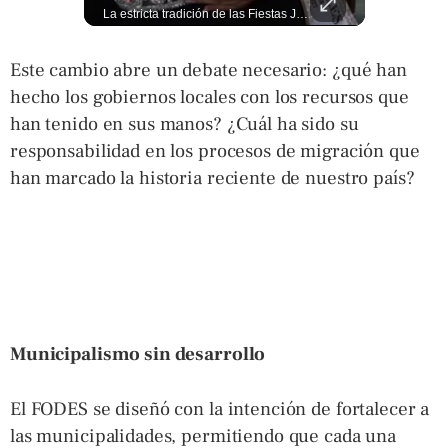
🎡🎉 Vive al máximo las Fiestas Julias en Santa Ana: Tradición, gastronomía, juegos mecánicos y un ambiente lleno de color convierten a la Ciudad Heroica en el destino ideal para disfrutar en familia. Más detalles en ➡️ eldiariodehoy.com #ArteYCultura #fiestasjulias
La estricta tradición de las Fiestas Julias en #SantaAna, El Salvador, obliga a la reina a no usar su corona dentro del templo. Conoce el motivo aquí. 👇 www.eldiariodehoy.com
Este cambio abre un debate necesario: ¿qué han
hecho los gobiernos locales con los recursos que
han tenido en sus manos? ¿Cuál ha sido su
responsabilidad en los procesos de migración que
han marcado la historia reciente de nuestro país?
Municipalismo sin desarrollo
El FODES se diseñó con la intención de fortalecer a
las municipalidades, permitiendo que cada una