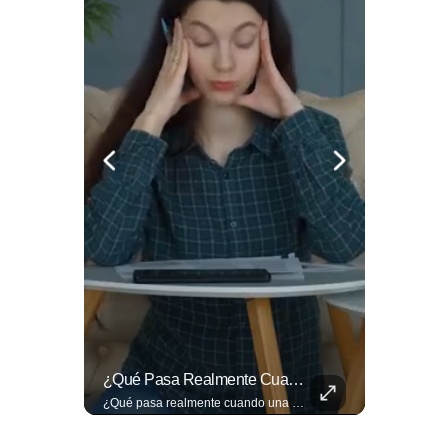
🔥⚽🏟️ Así Se Vive La Fiesta Del Fútbol Salvadoreño: La Pasión De Tigrillos Y Aguiluchos Ya Enciende El Ambiente Previo A La Gran Final Entre...
¿Qué Pasa Realmente Cuando Una Persona Tiene Deudas?
🔥⚽🏟️ Así se vive la fiesta del fútbol salvadoreño: la pasión de tigrillos y aguiluchos ya enciende el ambiente previo a la gran final entre FAS y Águila en el Estadio Jorge “Mágico” González. Más detalles en➡️eldiariodehoy.com #Deportes #Fas #Aguila #Finalfutbolsalvadoreño
¿Qué pasa realmente cuando una persona tiene deudas? El abogado Jaime Ramírez analiza este tema y aclara dudas frecuentes sobre las obligaciones de pago y los derechos de los deudores. ▶️ Mira el video y cuéntanos: ¿conocías esta información? Lee más ➡️ eldiariodehoy.com