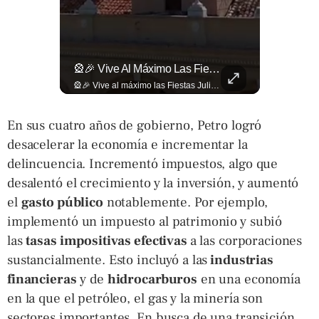
La Normativa Que Podría Obligar A Miles De Solicitantes A Salir De Estados Unidos Para Tramitar Su Residencia En Sus Países De Origen Sigue Vigente.
🎡🎉 Vive Al Máximo Las Fiestas Julias En Santa Ana: Tradición, Gastronomía, Juegos Mecánicos Y Un Ambiente Lleno De Color Convierten A La Ciudad Heroica...
La normativa que podría obligar a miles de solicitantes a salir de Estados Unidos para tramitar su residencia en sus países de origen sigue vigente. ¿A quiénes podría afectar? Sandra Guevara lo explica. Más información en ➡️ eldiariodehoy.com #Migración #residenciapermanente #USA
🎡🎉 Vive al máximo las Fiestas Julias en Santa Ana: Tradición, gastronomía, juegos mecánicos y un ambiente lleno de color convierten a la Ciudad Heroica en el destino ideal para disfrutar en familia. Más detalles en ➡️ eldiariodehoy.com #ArteYCultura #fiestasjulias
En sus cuatro años de gobierno, Petro logró
desacelerar la economía e incrementar la
delincuencia. Incrementó impuestos, algo que
desalentó el crecimiento y la inversión, y aumentó
el
gasto público
notablemente. Por ejemplo,
implementó un impuesto al patrimonio y subió
las
tasas impositivas efectivas
a las corporaciones
sustancialmente. Esto incluyó a las
industrias
financieras
y de
hidrocarburos
en una economía
en la que el petróleo, el gas y la minería son
sectores importantes. En busca de una transición