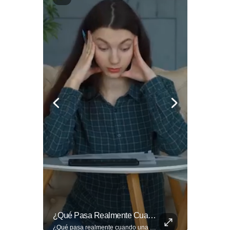
El Banco De Alimentos Se Ha Convertido En Un Puente De Supervivencia: Un Motor Humano Que Recupera Excedentes Comerciales Y Productos Con Fecha Corta De...
¿Qué Pasa Realmente Cuando Una Persona Tiene Deudas?
El Banco de Alimentos se ha convertido en un puente de supervivencia: un motor humano que recupera excedentes comerciales y productos con fecha corta de vencimiento para transformarlos en raciones de nutrición para miles de familias que luchan por asegurar un plato en la mesa. Entramos a su centro de acopio para mostrarte la minuciosa logística y el esfuerzo de los voluntarios que rescatan comida para aliviar el hambre de los más vulnerables. Lee más 👉 eldiariodehoy.com
¿Qué pasa realmente cuando una persona tiene deudas? El abogado Jaime Ramírez analiza este tema y aclara dudas frecuentes sobre las obligaciones de pago y los derechos de los deudores. ▶️ Mira el video y cuéntanos: ¿conocías esta información? Lee más ➡️ eldiariodehoy.com