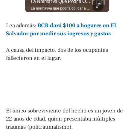
El Banco De Alimentos Se Ha Convertido En Un Puente De Supervivencia: Un Motor Humano Que Recupera Excedentes Comerciales Y Productos Con Fecha Corta De...
La Normativa Que Podría Obligar A Miles De Solicitantes A Salir De Estados Unidos Para Tramitar Su Residencia En Sus Países De Origen Sigue Vigente.
El Banco de Alimentos se ha convertido en un puente de supervivencia: un motor humano que recupera excedentes comerciales y productos con fecha corta de vencimiento para transformarlos en raciones de nutrición para miles de familias que luchan por asegurar un plato en la mesa. Entramos a su centro de acopio para mostrarte la minuciosa logística y el esfuerzo de los voluntarios que rescatan comida para aliviar el hambre de los más vulnerables. Lee más 👉 eldiariodehoy.com
La normativa que podría obligar a miles de solicitantes a salir de Estados Unidos para tramitar su residencia en sus países de origen sigue vigente. ¿A quiénes podría afectar? Sandra Guevara lo explica. Más información en ➡️ eldiariodehoy.com #Migración #residenciapermanente #USA
Lea además:
BCR dará $100 a hogares en El
Salvador por medir sus ingresos y gastos
A causa del impacto, dos de los ocupantes
fallecieron en el lugar.
El único sobreviviente del hecho es un joven de
22 años de edad, quien presentaba múltiples
traumas (politraumatismo).