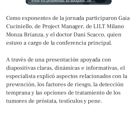
La normativa que podría obligar a miles de solicitantes a salir de Estados Unidos para tramitar su residencia en sus países de origen sigue vigente. ¿A quiénes podría afectar? Sandra Guevara lo explica. Más información en ➡️ eldiariodehoy.com #Migración #residenciapermanente #USA
Evitá los problemas: El abogado Jaime Ramírez recuerda que una mala decisión puede cambiar tu vida. Hoy, cualquier discusión puede quedar grabada, difundirse en redes sociales y traer consecuencias legales. Más detalles en ➡️ eldiariodehoy.com
Como exponentes de la jornada participaron Gaia
Cuciniello, de Project Manager, de LILT Milano
Monza Brianza, y el doctor Dani Scacco, quien
estuvo a cargo de la conferencia principal.
A través de una presentación apoyada con
diapositivas claras, dinámicas e informativas, el
especialista explicó aspectos relacionados con la
prevención, los factores de riesgo, la detección
temprana y las opciones de tratamiento de los
tumores de próstata, testículos y pene.