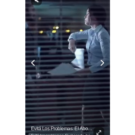
La Normativa Que Podría Obligar A Miles De Solicitantes A Salir De Estados Unidos Para Tramitar Su Residencia En Sus Países De Origen Sigue Vigente.
Evitá Los Problemas: El Abogado Jaime Ramírez Recuerda Que Una Mala Decisión Puede Cambiar Tu Vida.