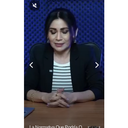
⚽🌍¿Sabés Cómo Se Grita "gol" En Distintos Rincones Del Mundo?
La Normativa Que Podría Obligar A Miles De Solicitantes A Salir De Estados Unidos Para Tramitar Su Residencia En Sus Países De Origen Sigue Vigente.