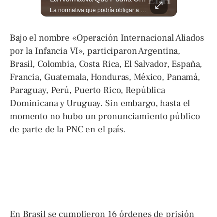
⚽🌍¿Sabés cómo se grita "gol" en distintos rincones del mundo? Descubrí cómo celebran la palabra más emocionante del fútbol en los países que disputan el Mundial 2026. Encuentra más en ➡️ eldiariodehoy.com #Deportes #Mundial2026
La normativa que podría obligar a miles de solicitantes a salir de Estados Unidos para tramitar su residencia en sus países de origen sigue vigente. ¿A quiénes podría afectar? Sandra Guevara lo explica. Más información en ➡️ eldiariodehoy.com #Migración #residenciapermanente #USA
Bajo el nombre «Operación Internacional Aliados
por la Infancia VI», participaron Argentina,
Brasil, Colombia, Costa Rica, El Salvador, España,
Francia, Guatemala, Honduras, México, Panamá,
Paraguay, Perú, Puerto Rico, República
Dominicana y Uruguay. Sin embargo, hasta el
momento no hubo un pronunciamiento público
de parte de la PNC en el país.
En Brasil se cumplieron 16 órdenes de prisión