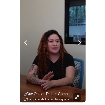
🎡🎉 Vive Al Máximo Las Fiestas Julias En Santa Ana: Tradición, Gastronomía, Juegos Mecánicos Y Un Ambiente Lleno De Color Convierten A La Ciudad Heroica...
¿Qué Opinas De Los Cambios Que Tendrá Este Proyecto?
🎡🎉 Vive al máximo las Fiestas Julias en Santa Ana: Tradición, gastronomía, juegos mecánicos y un ambiente lleno de color convierten a la Ciudad Heroica en el destino ideal para disfrutar en familia. Más detalles en ➡️ eldiariodehoy.com #ArteYCultura #fiestasjulias
¿Qué opinas de los cambios que tendrá este proyecto? Jardines verticales, ciclovía y accesos inclusivos destacan entre las novedades del viaducto Los Chorros. Lee más 👉 eldiariodehoy.com