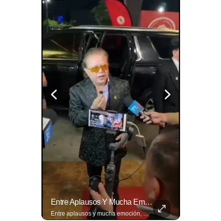
La Normativa Que Podría Obligar A Miles De Solicitantes A Salir De Estados Unidos Para Tramitar Su Residencia En Sus Países De Origen Sigue Vigente.
Entre Aplausos Y Mucha Emoción, Marito Rivera Llegó A La Celebración De Sus “55 Años De Gala”, Una Noche Especial Para Recordar Su Trayectoria Y...
La normativa que podría obligar a miles de solicitantes a salir de Estados Unidos para tramitar su residencia en sus países de origen sigue vigente. ¿A quiénes podría afectar? Sandra Guevara lo explica. Más información en ➡️ eldiariodehoy.com #Migración #residenciapermanente #USA
Entre aplausos y mucha emoción, Marito Rivera llegó a la celebración de sus “55 años de Gala”, una noche especial para recordar su trayectoria y los éxitos que han marcado generaciones. Así fue el recibimiento del ícono de la música tropical salvadoreña. Lee más ➡️ eldiariodehoy.com