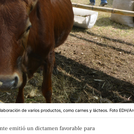
elaboración de varios productos, como carnes y lácteos. Foto EDH/Ar
nte emitió un dictamen favorable para