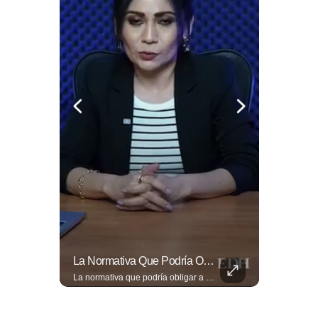
📋🏛️ Conocer Cómo Funciona Una Entrevista Consular Puede Marcar La Diferencia.
La Normativa Que Podría Obligar A Miles De Solicitantes A Salir De Estados Unidos Para Tramitar Su Residencia En Sus Países De Origen Sigue Vigente.
📋🏛️ Conocer cómo funciona una entrevista consular puede marcar la diferencia. Desde la información que el oficial revisa antes de recibirte hasta la importancia de responder con naturalidad y coherencia, una buena preparación puede darte mayor confianza al momento de acudir a la Embajada. Más detalles sobre migración en ➡️ eldiariodehoy.com
La normativa que podría obligar a miles de solicitantes a salir de Estados Unidos para tramitar su residencia en sus países de origen sigue vigente. ¿A quiénes podría afectar? Sandra Guevara lo explica. Más información en ➡️ eldiariodehoy.com #Migración #residenciapermanente #USA