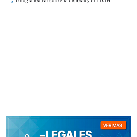
trilogía teatral sobre la dislexia y el TDAH
5