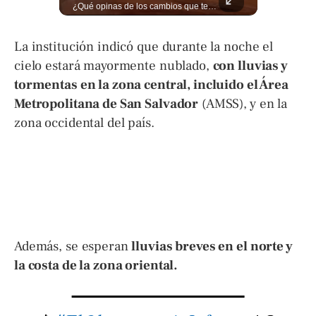
¿Qué pasa realmente cuando una persona tiene deudas? El abogado Jaime Ramírez analiza este tema y aclara dudas frecuentes sobre las obligaciones de pago y los derechos de los deudores. ▶️ Mira el video y cuéntanos: ¿conocías esta información? Lee más ➡️ eldiariodehoy.com
¿Qué opinas de los cambios que tendrá este proyecto? Jardines verticales, ciclovía y accesos inclusivos destacan entre las novedades del viaducto Los Chorros. Lee más 👉 eldiariodehoy.com
La institución indicó que durante la noche el
cielo estará mayormente nublado,
con lluvias y
tormentas en la zona central, incluido el Área
Metropolitana de San Salvador
(AMSS), y en la
zona occidental del país.
Además, se esperan
lluvias breves en el norte y
la costa de la zona oriental.