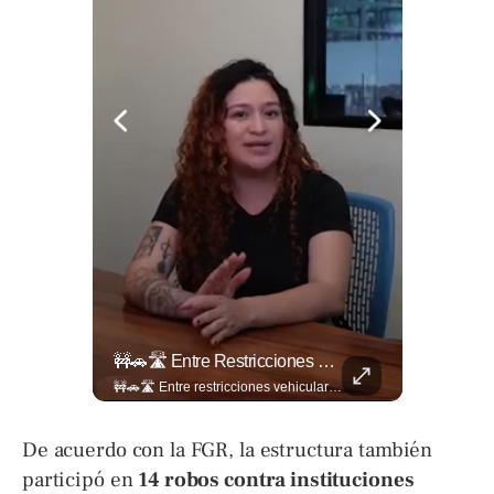
🎥 ¿Nos Hace Falta Más Empatía Como Sociedad?
🚧🚗🛣️ Entre Restricciones Vehiculares Y El Despliegue De Maquinaria Pesada, Continúan Los Trabajos De Ampliación Y La Construcción Del Viaducto En El Tramo De Los...
🎥 ¿Nos hace falta más empatía como sociedad? El abogado Jaime Ramírez Ortega comparte una reflexión sobre la importancia de ser más empáticos con quienes atraviesan momentos difíciles y cómo pequeñas acciones pueden marcar una gran diferencia en la vida de otras personas. Lee más ➡️ eldiariodehoy.com
🚧🚗🛣️ Entre restricciones vehiculares y el despliegue de maquinaria pesada, continúan los trabajos de ampliación y la construcción del viaducto en el tramo de Los Chorros, en la carretera Panamericana. Para más información del tramo Los Chorros visita ➡️ eldiariodehoy.com #Nacionales #LosChorros #carreterapanamericana
De acuerdo con la FGR, la estructura también
participó en
14 robos contra instituciones