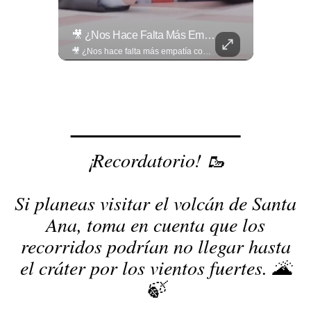
Así Se Vive El Concierto De Alejandro Fernández En El Salvador.
🎥 ¿Nos Hace Falta Más Empatía Como Sociedad?
Así se vive el concierto de Alejandro Fernández en El Salvador. Una noche inolvidable a pesar de la lluvia. Canciones que llenaron de alegría y nostalgia a todo el público presente. 🤩👏 #Concierto #ElSalvador #AlejandroFernández
🎥 ¿Nos hace falta más empatía como sociedad? El abogado Jaime Ramírez Ortega comparte una reflexión sobre la importancia de ser más empáticos con quienes atraviesan momentos difíciles y cómo pequeñas acciones pueden marcar una gran diferencia en la vida de otras personas. Lee más ➡️ eldiariodehoy.com
¡Recordatorio! 🥾
Si planeas visitar el volcán de Santa
Ana, toma en cuenta que los
recorridos podrían no llegar hasta
el cráter por los vientos fuertes. 🌋
🍃