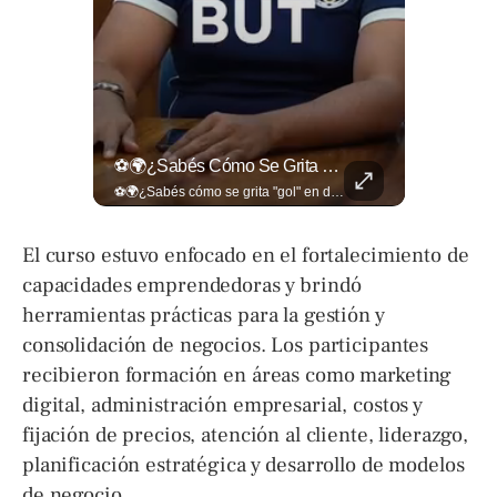
¿Qué Pasa Realmente Cuando Una Persona Tiene Deudas?
⚽🌍¿Sabés Cómo Se Grita "gol" En Distintos Rincones Del Mundo?
¿Qué pasa realmente cuando una persona tiene deudas? El abogado Jaime Ramírez analiza este tema y aclara dudas frecuentes sobre las obligaciones de pago y los derechos de los deudores. ▶️ Mira el video y cuéntanos: ¿conocías esta información? Lee más ➡️ eldiariodehoy.com
⚽🌍¿Sabés cómo se grita "gol" en distintos rincones del mundo? Descubrí cómo celebran la palabra más emocionante del fútbol en los países que disputan el Mundial 2026. Encuentra más en ➡️ eldiariodehoy.com #Deportes #Mundial2026
El curso estuvo enfocado en el fortalecimiento de
capacidades emprendedoras y brindó
herramientas prácticas para la gestión y
consolidación de negocios. Los participantes
recibieron formación en áreas como marketing
digital, administración empresarial, costos y
fijación de precios, atención al cliente, liderazgo,
planificación estratégica y desarrollo de modelos
de negocio.