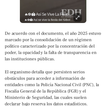
La Industria Del Entretenimiento Despide A Uno De Sus Rostros Más Versátiles Y Magnéticos.
🔥⚽🏟️ Así Se Vive La Fiesta Del Fútbol Salvadoreño: La Pasión De Tigrillos Y Aguiluchos Ya Enciende El Ambiente Previo A La Gran Final Entre...
La industria del entretenimiento despide a uno de sus rostros más versátiles y magnéticos. Sam Neill, fallecido a los 78 años, construyó una trayectoria admirable donde la elegancia y la dualidad interpretativa fueron su sello personal. Encuentra más en ➡️ eldiariodehoy.com #ArteYCultura #SamNeill
🔥⚽🏟️ Así se vive la fiesta del fútbol salvadoreño: la pasión de tigrillos y aguiluchos ya enciende el ambiente previo a la gran final entre FAS y Águila en el Estadio Jorge “Mágico” González. Más detalles en➡️eldiariodehoy.com #Deportes #Fas #Aguila #Finalfutbolsalvadoreño
De acuerdo con el documento, el año 2025 estuvo
marcado por la consolidación de un régimen
político caracterizado por la concentración del
poder, la opacidad y la falta de transparencia en
las instituciones públicas.
El organismo detalla que persisten serios
obstáculos para acceder a información de
entidades como la Policía Nacional Civil (PNC), la
Fiscalía General de la República (FGR) y el
Ministerio de Seguridad, las cuales suelen
declarar bajo reserva los datos estadísticos.