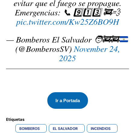
evitar que el fuego se propague.
Emergencias: 📞 9️⃣1️⃣3️⃣ 🚒💨
pic.twitter.com/Kw25Z6BO9H
— Bomberos El Salvador
🧑‍🚒
🚒
(@BomberosSV)
November 24,
2025
Ir a Portada
Etiquetas 
BOMBEROS
EL SALVADOR
INCENDIOS