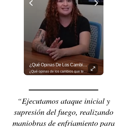
🚧🚗🛣️ Entre Restricciones Vehiculares Y El Despliegue De Maquinaria Pesada, Continúan Los Trabajos De Ampliación Y La Construcción Del Viaducto En El Tramo De Los...
¿Qué Opinas De Los Cambios Que Tendrá Este Proyecto?
🚧🚗🛣️ Entre restricciones vehiculares y el despliegue de maquinaria pesada, continúan los trabajos de ampliación y la construcción del viaducto en el tramo de Los Chorros, en la carretera Panamericana. Para más información del tramo Los Chorros visita ➡️ eldiariodehoy.com #Nacionales #LosChorros #carreterapanamericana
¿Qué opinas de los cambios que tendrá este proyecto? Jardines verticales, ciclovía y accesos inclusivos destacan entre las novedades del viaducto Los Chorros. Lee más 👉 eldiariodehoy.com
“Ejecutamos ataque inicial y
supresión del fuego, realizando
maniobras de enfriamiento para