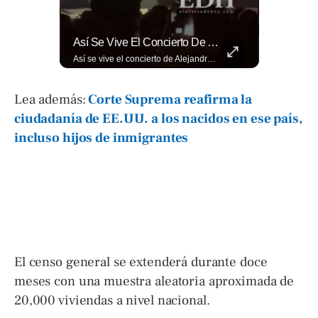
¿Qué Opinas De Los Cambios Que Tendrá Este Proyecto?
Así Se Vive El Concierto De Alejandro Fernández En El Salvador.
¿Qué opinas de los cambios que tendrá este proyecto? Jardines verticales, ciclovía y accesos inclusivos destacan entre las novedades del viaducto Los Chorros. Lee más 👉 eldiariodehoy.com
Así se vive el concierto de Alejandro Fernández en El Salvador. Una noche inolvidable a pesar de la lluvia. Canciones que llenaron de alegría y nostalgia a todo el público presente. 🤩👏 #Concierto #ElSalvador #AlejandroFernández
Lea además:
Corte Suprema reafirma la
ciudadanía de EE.UU. a los nacidos en ese país,
incluso hijos de inmigrantes
El censo general se extenderá durante doce
meses con una muestra aleatoria aproximada de
20,000 viviendas a nivel nacional.