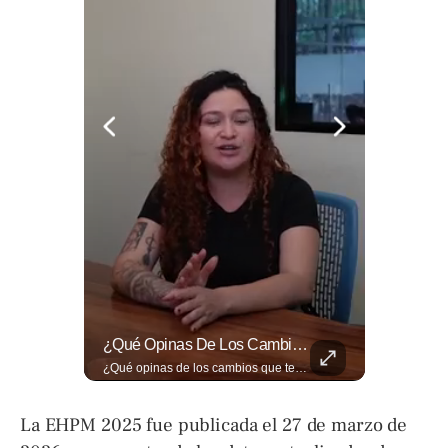
¿Qué Pasa Realmente Cuando Una Persona Tiene Deudas?
¿Qué Opinas De Los Cambios Que Tendrá Este Proyecto?
¿Qué pasa realmente cuando una persona tiene deudas? El abogado Jaime Ramírez analiza este tema y aclara dudas frecuentes sobre las obligaciones de pago y los derechos de los deudores. ▶️ Mira el video y cuéntanos: ¿conocías esta información? Lee más ➡️ eldiariodehoy.com
¿Qué opinas de los cambios que tendrá este proyecto? Jardines verticales, ciclovía y accesos inclusivos destacan entre las novedades del viaducto Los Chorros. Lee más 👉 eldiariodehoy.com
La EHPM 2025 fue publicada el 27 de marzo de