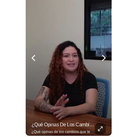
El Banco De Alimentos Se Ha Convertido En Un Puente De Supervivencia: Un Motor Humano Que Recupera Excedentes Comerciales Y Productos Con Fecha Corta De...
¿Qué Opinas De Los Cambios Que Tendrá Este Proyecto?
El Banco de Alimentos se ha convertido en un puente de supervivencia: un motor humano que recupera excedentes comerciales y productos con fecha corta de vencimiento para transformarlos en raciones de nutrición para miles de familias que luchan por asegurar un plato en la mesa. Entramos a su centro de acopio para mostrarte la minuciosa logística y el esfuerzo de los voluntarios que rescatan comida para aliviar el hambre de los más vulnerables. Lee más 👉 eldiariodehoy.com
¿Qué opinas de los cambios que tendrá este proyecto? Jardines verticales, ciclovía y accesos inclusivos destacan entre las novedades del viaducto Los Chorros. Lee más 👉 eldiariodehoy.com