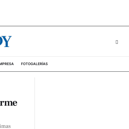
EMPRESA
FOTOGALERÍAS
orme
timas