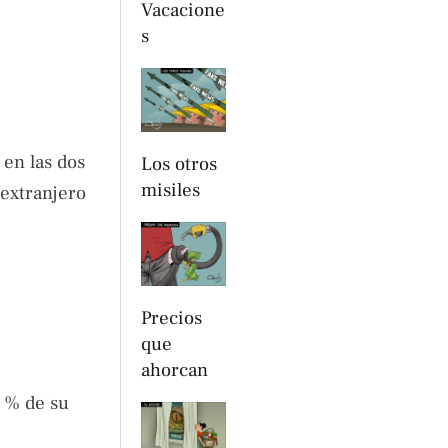
Vacacione
s
 en las dos
Los otros
misiles
 extranjero
Precios
que
ahorcan
6 % de su