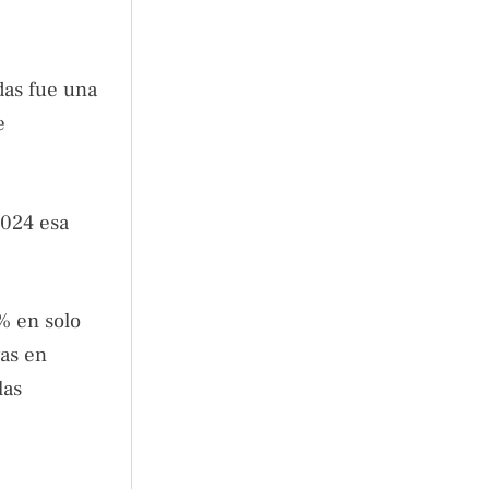
das fue una
e
2024 esa
% en solo
vas en
las