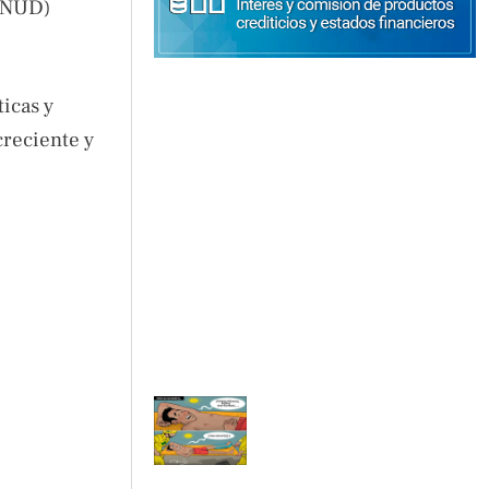
(PNUD)
icas y
creciente y