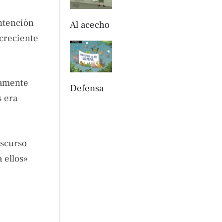
ntención
Al acecho
creciente
iamente
Defensa
s era
iscurso
 ellos»