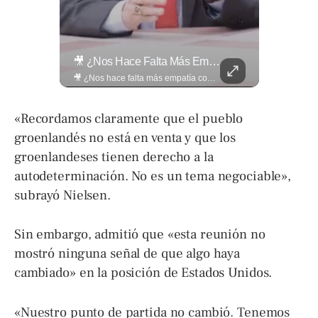
¿Qué Opinas De Los Cambios Que Tendrá Este Proyecto?
🎥 ¿Nos Hace Falta Más Empatía Como Sociedad?
¿Qué opinas de los cambios que tendrá este proyecto? Jardines verticales, ciclovía y accesos inclusivos destacan entre las novedades del viaducto Los Chorros. Lee más 👉 eldiariodehoy.com
🎥 ¿Nos hace falta más empatía como sociedad? El abogado Jaime Ramírez Ortega comparte una reflexión sobre la importancia de ser más empáticos con quienes atraviesan momentos difíciles y cómo pequeñas acciones pueden marcar una gran diferencia en la vida de otras personas. Lee más ➡️ eldiariodehoy.com
«Recordamos claramente que el pueblo
groenlandés no está en venta y que los
groenlandeses tienen derecho a la
autodeterminación. No es un tema negociable»,
subrayó Nielsen.
Sin embargo, admitió que «esta reunión no
mostró ninguna señal de que algo haya
cambiado» en la posición de Estados Unidos.
«Nuestro punto de partida no cambió. Tenemos