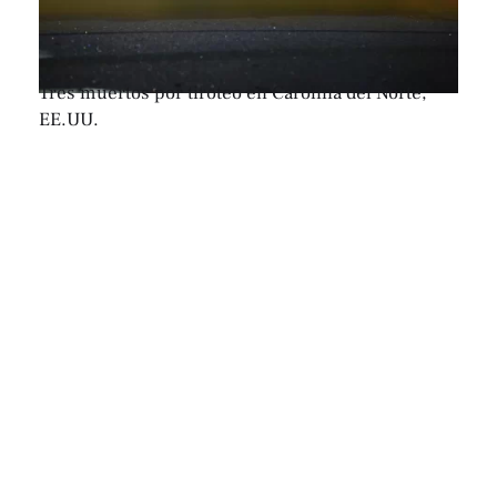
Tres muertos por tiroteo en Carolina del Norte,
EE.UU.