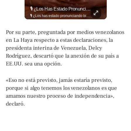
📋🏛️ Conocer Cómo Funciona Una Entrevista Consular Puede Marcar La Diferencia.
🎙️ ¿Los Has Estado Pronunciando Bien?
📋🏛️ Conocer cómo funciona una entrevista consular puede marcar la diferencia. Desde la información que el oficial revisa antes de recibirte hasta la importancia de responder con naturalidad y coherencia, una buena preparación puede darte mayor confianza al momento de acudir a la Embajada. Más detalles sobre migración en ➡️ eldiariodehoy.com
🎙️ ¿Los has estado pronunciando bien? 🤔 Pon a prueba tus conocimientos y descubre cómo se pronuncian correctamente los nombres de algunas de las figuras del Mundial. Lee más ➡️ eldiariodehoy.com
Por su parte, preguntada por medios venezolanos
en La Haya respecto a estas declaraciones, la
presidenta interina de Venezuela, Delcy
Rodríguez, descartó que la anexión de su país a
EE.UU. sea una opción.
«Eso no está previsto, jamás estaría previsto,
porque si algo tenemos los venezolanos es que
amamos nuestro proceso de independencia»,
declaró.