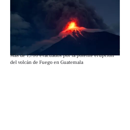
Más de 1,700 evacuados por la potente erupción
del volcán de Fuego en Guatemala