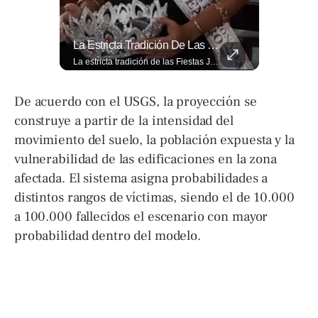
La Normativa Que Podría Obligar A Miles De Solicitantes A Salir De Estados Unidos Para Tramitar Su Residencia En Sus Países De Origen Sigue Vigente.
La Estricta Tradición De Las Fiestas Julias En #SantaAna, El Salvador, Obliga A La Reina A No Usar Su Corona Dentro Del Templo.
La normativa que podría obligar a miles de solicitantes a salir de Estados Unidos para tramitar su residencia en sus países de origen sigue vigente. ¿A quiénes podría afectar? Sandra Guevara lo explica. Más información en ➡️ eldiariodehoy.com #Migración #residenciapermanente #USA
La estricta tradición de las Fiestas Julias en #SantaAna, El Salvador, obliga a la reina a no usar su corona dentro del templo. Conoce el motivo aquí. 👇 www.eldiariodehoy.com
De acuerdo con el USGS, la proyección se
construye a partir de la intensidad del
movimiento del suelo, la población expuesta y la
vulnerabilidad de las edificaciones en la zona
afectada. El sistema asigna probabilidades a
distintos rangos de víctimas, siendo el de 10.000
a 100.000 fallecidos el escenario con mayor
probabilidad dentro del modelo.