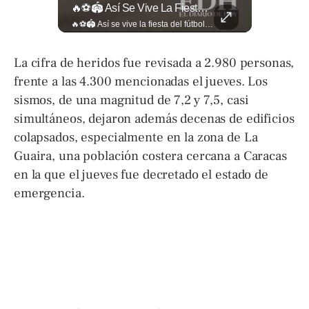
🎡🎉 Vive Al Máximo Las Fiestas Julias En Santa Ana: Tradición, Gastronomía, Juegos Mecánicos Y Un Ambiente Lleno De Color Convierten A La Ciudad Heroica...
🔥⚽🏟️ Así Se Vive La Fiesta Del Fútbol Salvadoreño: La Pasión De Tigrillos Y Aguiluchos Ya Enciende El Ambiente Previo A La Gran Final Entre...
🎡🎉 Vive al máximo las Fiestas Julias en Santa Ana: Tradición, gastronomía, juegos mecánicos y un ambiente lleno de color convierten a la Ciudad Heroica en el destino ideal para disfrutar en familia. Más detalles en ➡️ eldiariodehoy.com #ArteYCultura #fiestasjulias
🔥⚽🏟️ Así se vive la fiesta del fútbol salvadoreño: la pasión de tigrillos y aguiluchos ya enciende el ambiente previo a la gran final entre FAS y Águila en el Estadio Jorge “Mágico” González. Más detalles en➡️eldiariodehoy.com #Deportes #Fas #Aguila #Finalfutbolsalvadoreño
La cifra de heridos fue revisada a 2.980 personas,
frente a las 4.300 mencionadas el jueves. Los
sismos, de una magnitud de 7,2 y 7,5, casi
simultáneos, dejaron además decenas de edificios
colapsados, especialmente en la zona de La
Guaira, una población costera cercana a Caracas
en la que el jueves fue decretado el estado de
emergencia.