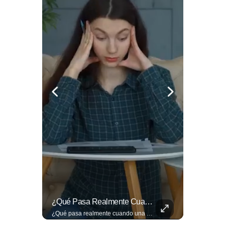
El Banco De Alimentos Se Ha Convertido En Un Puente De Supervivencia: Un Motor Humano Que Recupera Excedentes Comerciales Y Productos Con Fecha Corta De...
¿Qué Pasa Realmente Cuando Una Persona Tiene Deudas?
El Banco de Alimentos se ha convertido en un puente de supervivencia: un motor humano que recupera excedentes comerciales y productos con fecha corta de vencimiento para transformarlos en raciones de nutrición para miles de familias que luchan por asegurar un plato en la mesa. Entramos a su centro de acopio para mostrarte la minuciosa logística y el esfuerzo de los voluntarios que rescatan comida para aliviar el hambre de los más vulnerables. Lee más 👉 eldiariodehoy.com
¿Qué pasa realmente cuando una persona tiene deudas? El abogado Jaime Ramírez analiza este tema y aclara dudas frecuentes sobre las obligaciones de pago y los derechos de los deudores. ▶️ Mira el video y cuéntanos: ¿conocías esta información? Lee más ➡️ eldiariodehoy.com