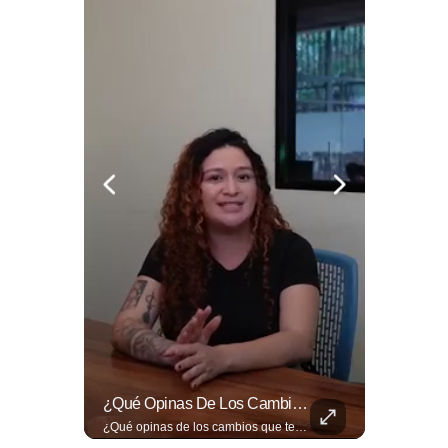
Así Se Vive El Concierto De Alejandro Fernández En El Salvador.
¿Qué Opinas De Los Cambios Que Tendrá Este Proyecto?
Así se vive el concierto de Alejandro Fernández en El Salvador. Una noche inolvidable a pesar de la lluvia. Canciones que llenaron de alegría y nostalgia a todo el público presente. 🤩👏 #Concierto #ElSalvador #AlejandroFernández
¿Qué opinas de los cambios que tendrá este proyecto? Jardines verticales, ciclovía y accesos inclusivos destacan entre las novedades del viaducto Los Chorros. Lee más 👉 eldiariodehoy.com