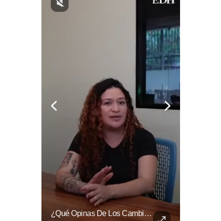
El Banco De Alimentos Se Ha Convertido En Un Puente De Supervivencia: Un Motor Humano Que Recupera Excedentes Comerciales Y Productos Con Fecha Corta De...
¿Qué Opinas De Los Cambios Que Tendrá Este Proyecto?