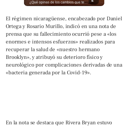
El Banco de Alimentos se ha convertido en un puente de supervivencia: un motor humano que recupera excedentes comerciales y productos con fecha corta de vencimiento para transformarlos en raciones de nutrición para miles de familias que luchan por asegurar un plato en la mesa. Entramos a su centro de acopio para mostrarte la minuciosa logística y el esfuerzo de los voluntarios que rescatan comida para aliviar el hambre de los más vulnerables. Lee más 👉 eldiariodehoy.com
¿Qué opinas de los cambios que tendrá este proyecto? Jardines verticales, ciclovía y accesos inclusivos destacan entre las novedades del viaducto Los Chorros. Lee más 👉 eldiariodehoy.com
El régimen nicaragüense, encabezado por Daniel
Ortega y Rosario Murillo, indicó en una nota de
prensa que su fallecimiento ocurrió pese a «los
enormes e intensos esfuerzos» realizados para
recuperar la salud de «nuestro hermano
Brooklyn», y atribuyó su deterioro físico y
neurológico por complicaciones derivadas de una
«bacteria generada por la Covid-19».
En la nota se destaca que Rivera Bryan estuvo