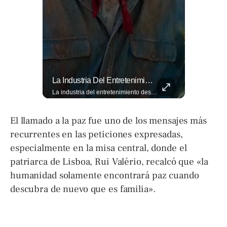
El Ingenio Salvadoreño Se Toma El Mercado Dueñas De Cara Al Mundial 2026.
La Industria Del Entretenimiento Despide A Uno De Sus Rostros Más Versátiles Y Magnéticos.
El ingenio salvadoreño se toma el Mercado Dueñas de cara al Mundial 2026. Los comerciantes transformaron los 13 pasillos en una fiesta futbolística que incluye desde banderas gigantes hasta representaciones Lee más ➡️ eldiariodehoy.com
La industria del entretenimiento despide a uno de sus rostros más versátiles y magnéticos. Sam Neill, fallecido a los 78 años, construyó una trayectoria admirable donde la elegancia y la dualidad interpretativa fueron su sello personal. Encuentra más en ➡️ eldiariodehoy.com #ArteYCultura #SamNeill
El llamado a la paz fue uno de los mensajes más
recurrentes en las peticiones expresadas,
especialmente en la misa central, donde el
patriarca de Lisboa, Rui Valério, recalcó que «la
humanidad solamente encontrará paz cuando
descubra de nuevo que es familia».