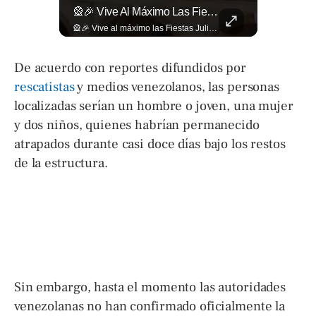
🎥 ¿Nos Hace Falta Más Empatía Como Sociedad?
🎡🎉 Vive Al Máximo Las Fiestas Julias En Santa Ana: Tradición, Gastronomía, Juegos Mecánicos Y Un Ambiente Lleno De Color Convierten A La Ciudad Heroica...
🎥 ¿Nos hace falta más empatía como sociedad? El abogado Jaime Ramírez Ortega comparte una reflexión sobre la importancia de ser más empáticos con quienes atraviesan momentos difíciles y cómo pequeñas acciones pueden marcar una gran diferencia en la vida de otras personas. Lee más ➡️ eldiariodehoy.com
🎡🎉 Vive al máximo las Fiestas Julias en Santa Ana: Tradición, gastronomía, juegos mecánicos y un ambiente lleno de color convierten a la Ciudad Heroica en el destino ideal para disfrutar en familia. Más detalles en ➡️ eldiariodehoy.com #ArteYCultura #fiestasjulias
De acuerdo con reportes difundidos por
rescatistas
y medios venezolanos, las personas
localizadas serían un hombre o joven, una mujer
y dos niños, quienes habrían permanecido
atrapados durante casi doce días bajo los restos
de la estructura.
Sin embargo, hasta el momento las autoridades
venezolanas no han confirmado oficialmente la