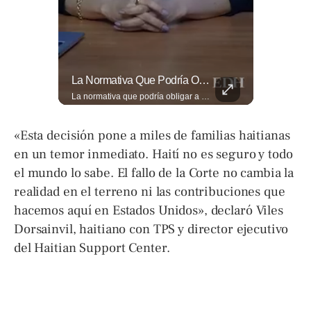
🎡🎉 Vive Al Máximo Las Fiestas Julias En Santa Ana: Tradición, Gastronomía, Juegos Mecánicos Y Un Ambiente Lleno De Color Convierten A La Ciudad Heroica...
La Normativa Que Podría Obligar A Miles De Solicitantes A Salir De Estados Unidos Para Tramitar Su Residencia En Sus Países De Origen Sigue Vigente.
🎡🎉 Vive al máximo las Fiestas Julias en Santa Ana: Tradición, gastronomía, juegos mecánicos y un ambiente lleno de color convierten a la Ciudad Heroica en el destino ideal para disfrutar en familia. Más detalles en ➡️ eldiariodehoy.com #ArteYCultura #fiestasjulias
La normativa que podría obligar a miles de solicitantes a salir de Estados Unidos para tramitar su residencia en sus países de origen sigue vigente. ¿A quiénes podría afectar? Sandra Guevara lo explica. Más información en ➡️ eldiariodehoy.com #Migración #residenciapermanente #USA
«Esta decisión pone a miles de familias haitianas
en un temor inmediato. Haití no es seguro y todo
el mundo lo sabe. El fallo de la Corte no cambia la
realidad en el terreno ni las contribuciones que
hacemos aquí en Estados Unidos», declaró Viles
Dorsainvil, haitiano con TPS y director ejecutivo
del Haitian Support Center.