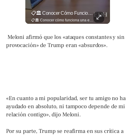
El Banco De Alimentos Se Ha Convertido En Un Puente De Supervivencia: Un Motor Humano Que Recupera Excedentes Comerciales Y Productos Con Fecha Corta De...
📋🏛️ Conocer Cómo Funciona Una Entrevista Consular Puede Marcar La Diferencia.
El Banco de Alimentos se ha convertido en un puente de supervivencia: un motor humano que recupera excedentes comerciales y productos con fecha corta de vencimiento para transformarlos en raciones de nutrición para miles de familias que luchan por asegurar un plato en la mesa. Entramos a su centro de acopio para mostrarte la minuciosa logística y el esfuerzo de los voluntarios que rescatan comida para aliviar el hambre de los más vulnerables. Lee más 👉 eldiariodehoy.com
📋🏛️ Conocer cómo funciona una entrevista consular puede marcar la diferencia. Desde la información que el oficial revisa antes de recibirte hasta la importancia de responder con naturalidad y coherencia, una buena preparación puede darte mayor confianza al momento de acudir a la Embajada. Más detalles sobre migración en ➡️ eldiariodehoy.com
Meloni afirmó que los «ataques constantes y sin
provocación» de Trump eran «absurdos».
«En cuanto a mi popularidad, ser tu amigo no ha
ayudado en absoluto, ni tampoco depende de mi
relación contigo», dijo Meloni.
Por su parte, Trump se reafirma en sus crítica a